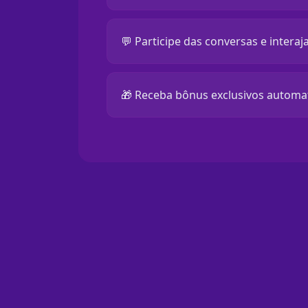
💬 Participe das conversas e interaj
🎁 Receba bônus exclusivos autom