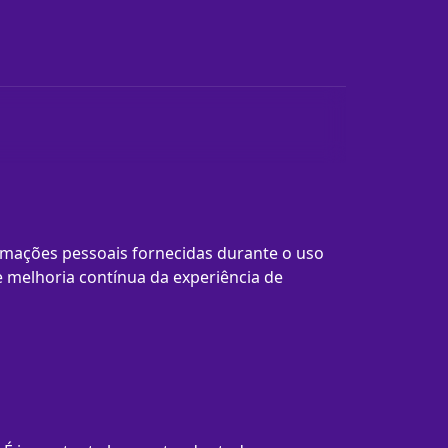
ormações pessoais fornecidas durante o uso
e melhoria contínua da experiência de