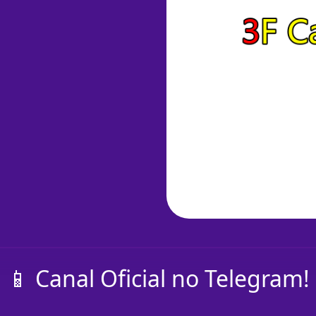
📱 Canal Oficial no Telegram!