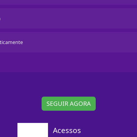
a
aticamente
SEGUIR AGORA
Acessos