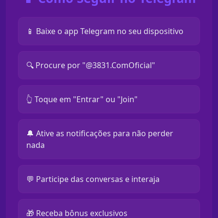
📱 Baixe o app Telegram no seu dispositivo
🔍 Procure por "@3831.ComOficial"
👆 Toque em "Entrar" ou "Join"
🔔 Ative as notificações para não perder
nada
💬 Participe das conversas e interaja
🎁 Receba bônus exclusivos