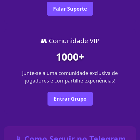
Falar Suporte
👥 Comunidade VIP
1000+
Junte-se a uma comunidade exclusiva de
jogadores e compartilhe experiências!
Entrar Grupo
📱 Como Seguir no Telegram