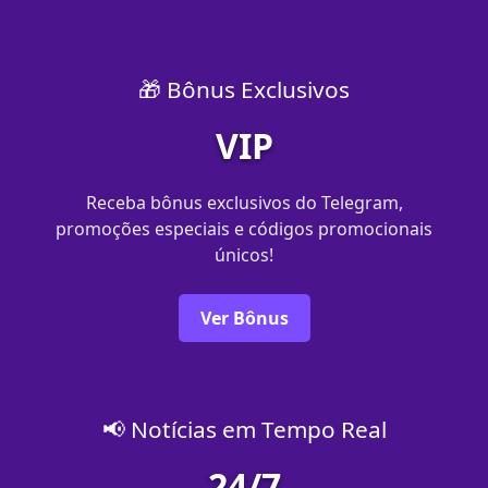
🎁 Bônus Exclusivos
VIP
Receba bônus exclusivos do Telegram,
promoções especiais e códigos promocionais
únicos!
Ver Bônus
📢 Notícias em Tempo Real
24/7