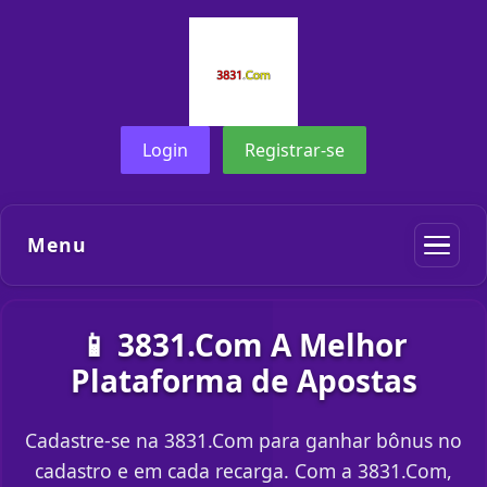
Login
Registrar-se
Menu
📱 3831.Com A Melhor
Plataforma de Apostas
Cadastre-se na 3831.Com para ganhar bônus no
cadastro e em cada recarga. Com a 3831.Com,