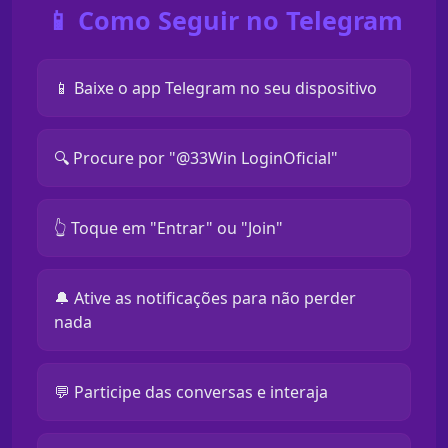
📱 Como Seguir no Telegram
📱 Baixe o app Telegram no seu dispositivo
🔍 Procure por "@33Win LoginOficial"
👆 Toque em "Entrar" ou "Join"
🔔 Ative as notificações para não perder
nada
💬 Participe das conversas e interaja