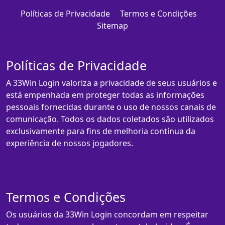
Políticas de Privacidade
Termos e Condições
Sitemap
Políticas de Privacidade
A 33Win Login valoriza a privacidade de seus usuários e
está empenhada em proteger todas as informações
pessoais fornecidas durante o uso de nossos canais de
comunicação. Todos os dados coletados são utilizados
exclusivamente para fins de melhoria contínua da
experiência de nossos jogadores.
Termos e Condições
Os usuários da 33Win Login concordam em respeitar