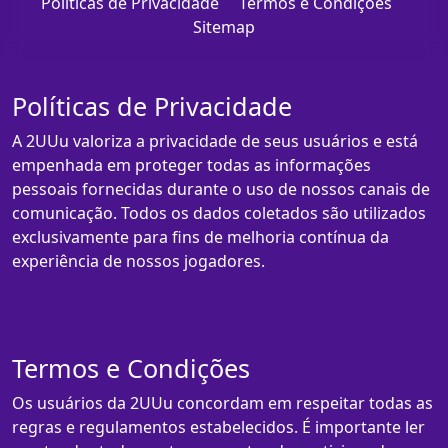
Políticas de Privacidade
Termos e Condições
Sitemap
Políticas de Privacidade
A 2UUu valoriza a privacidade de seus usuários e está
empenhada em proteger todas as informações
pessoais fornecidas durante o uso de nossos canais de
comunicação. Todos os dados coletados são utilizados
exclusivamente para fins de melhoria contínua da
experiência de nossos jogadores.
Termos e Condições
Os usuários da 2UUu concordam em respeitar todas as
regras e regulamentos estabelecidos. É importante ler