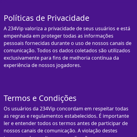
Políticas de Privacidade
A 234Vip valoriza a privacidade de seus usuários e está
empenhada em proteger todas as informações
pessoais fornecidas durante o uso de nossos canais de
comunicação. Todos os dados coletados são utilizados
exclusivamente para fins de melhoria contínua da
experiência de nossos jogadores.
Termos e Condições
Os usuários da 234Vip concordam em respeitar todas
as regras e regulamentos estabelecidos. É importante
ler e entender todos os termos antes de participar de
nossos canais de comunicação. A violação destes