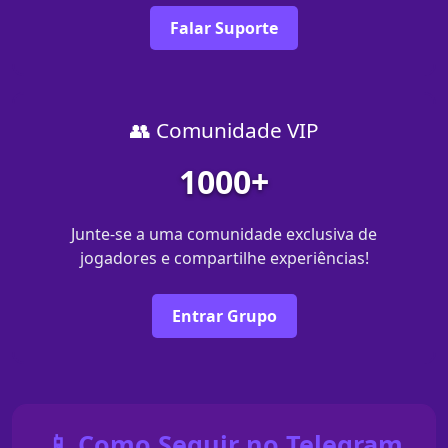
Falar Suporte
👥 Comunidade VIP
1000+
Junte-se a uma comunidade exclusiva de
jogadores e compartilhe experiências!
Entrar Grupo
📱 Como Seguir no Telegram