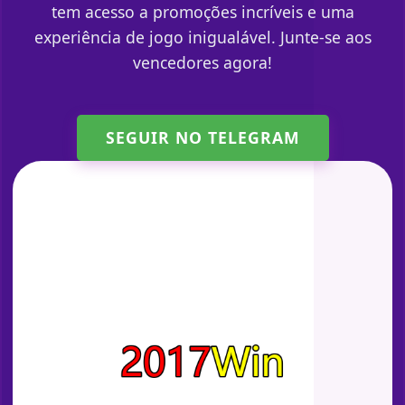
tem acesso a promoções incríveis e uma
experiência de jogo inigualável. Junte-se aos
vencedores agora!
SEGUIR NO TELEGRAM