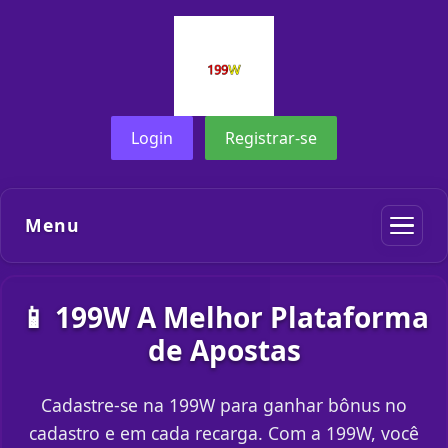
Login
Registrar-se
Menu
📱 199W A Melhor Plataforma
de Apostas
Cadastre-se na 199W para ganhar bônus no
cadastro e em cada recarga. Com a 199W, você