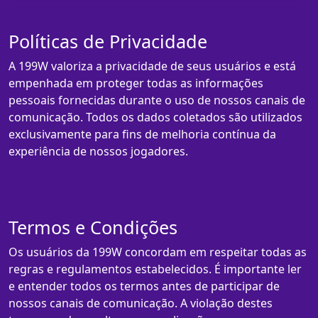
Políticas de Privacidade
A 199W valoriza a privacidade de seus usuários e está
empenhada em proteger todas as informações
pessoais fornecidas durante o uso de nossos canais de
comunicação. Todos os dados coletados são utilizados
exclusivamente para fins de melhoria contínua da
experiência de nossos jogadores.
Termos e Condições
Os usuários da 199W concordam em respeitar todas as
regras e regulamentos estabelecidos. É importante ler
e entender todos os termos antes de participar de
nossos canais de comunicação. A violação destes