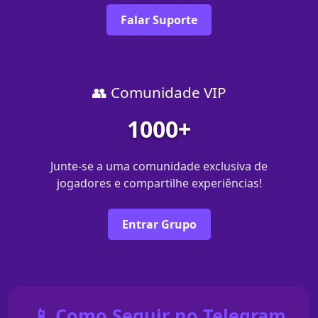
Falar Suporte
👥 Comunidade VIP
1000+
Junte-se a uma comunidade exclusiva de
jogadores e compartilhe experiências!
Entrar Grupo
📱 Como Seguir no Telegram