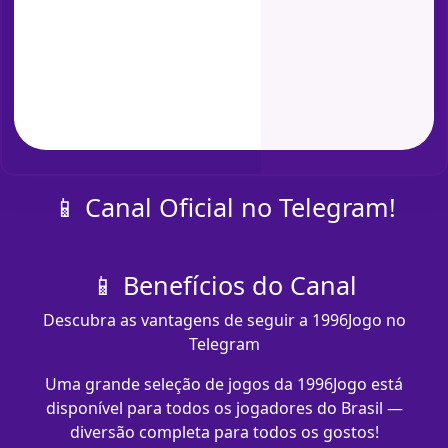
📱 Canal Oficial no Telegram!
📱 Benefícios do Canal
Descubra as vantagens de seguir a 1996Jogo no
Telegram
Uma grande seleção de jogos da 1996Jogo está
disponível para todos os jogadores do Brasil —
diversão completa para todos os gostos!