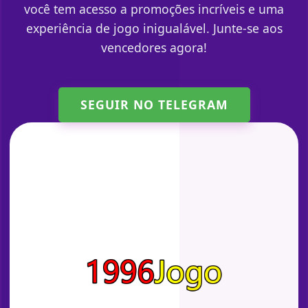
você tem acesso a promoções incríveis e uma
experiência de jogo inigualável. Junte-se aos
vencedores agora!
SEGUIR NO TELEGRAM