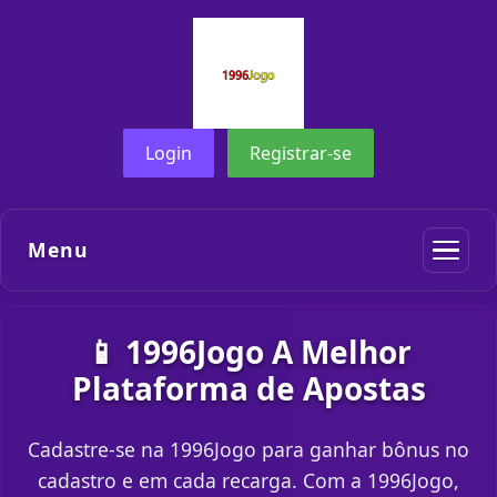
Login
Registrar-se
Menu
📱 1996Jogo A Melhor
Plataforma de Apostas
Cadastre-se na 1996Jogo para ganhar bônus no
cadastro e em cada recarga. Com a 1996Jogo,