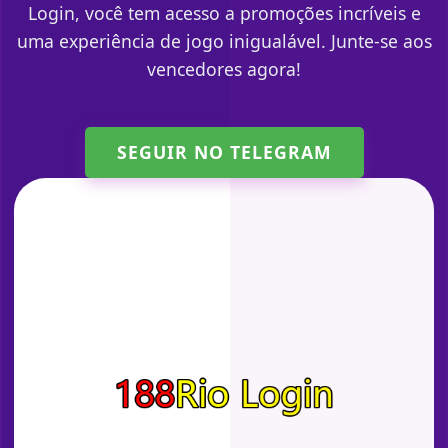
Login, você tem acesso a promoções incríveis e
uma experiência de jogo inigualável. Junte-se aos
vencedores agora!
SEGUIR NO TELEGRAM