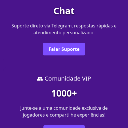
Chat
Suporte direto via Telegram, respostas rápidas e
atendimento personalizado!
Falar Suporte
👥 Comunidade VIP
1000+
Junte-se a uma comunidade exclusiva de
jogadores e compartilhe experiências!