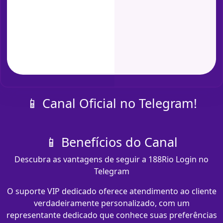
📱 Canal Oficial no Telegram!
📱 Benefícios do Canal
Descubra as vantagens de seguir a 188Rio Login no
Telegram
O suporte VIP dedicado oferece atendimento ao cliente
verdadeiramente personalizado, com um
representante dedicado que conhece suas preferências