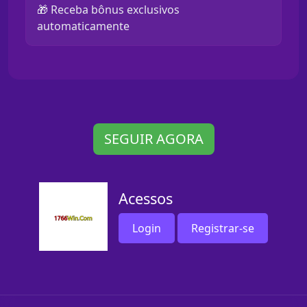
🎁 Receba bônus exclusivos
automaticamente
SEGUIR AGORA
Acessos
Login
Registrar-se