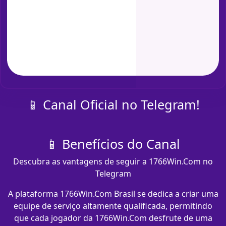
📱 Canal Oficial no Telegram!
📱 Benefícios do Canal
Descubra as vantagens de seguir a 1766Win.Com no
Telegram
A plataforma 1766Win.Com Brasil se dedica a criar uma
equipe de serviço altamente qualificada, permitindo
que cada jogador da 1766Win.Com desfrute de uma