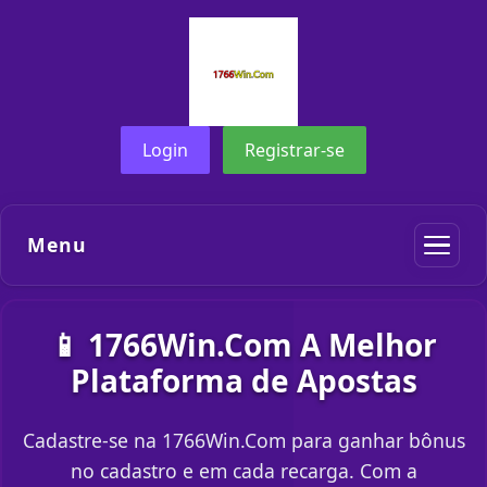
Login
Registrar-se
Menu
📱 1766Win.Com A Melhor
Plataforma de Apostas
Cadastre-se na 1766Win.Com para ganhar bônus
no cadastro e em cada recarga. Com a