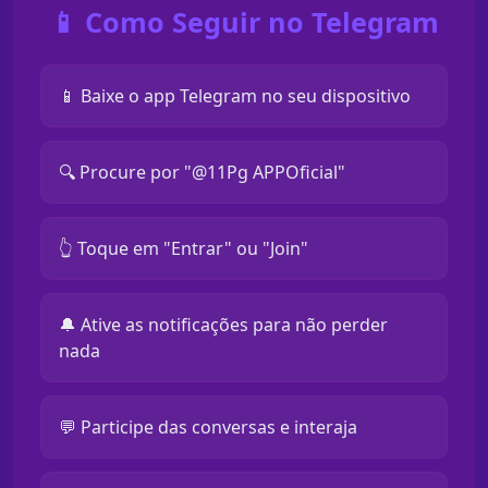
📱 Como Seguir no Telegram
📱 Baixe o app Telegram no seu dispositivo
🔍 Procure por "@11Pg APPOficial"
👆 Toque em "Entrar" ou "Join"
🔔 Ative as notificações para não perder
nada
💬 Participe das conversas e interaja