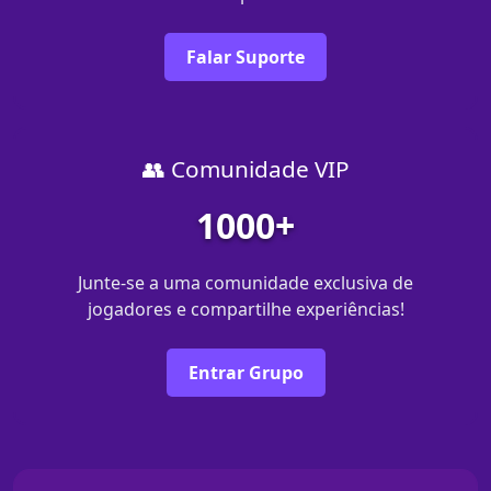
Falar Suporte
👥 Comunidade VIP
1000+
Junte-se a uma comunidade exclusiva de
jogadores e compartilhe experiências!
Entrar Grupo