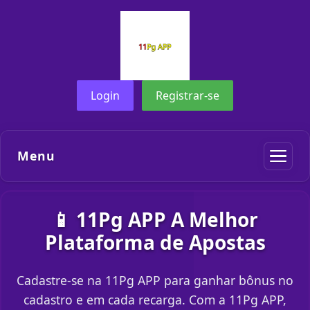
Login
Registrar-se
Menu
📱 11Pg APP A Melhor
Plataforma de Apostas
Cadastre-se na 11Pg APP para ganhar bônus no
cadastro e em cada recarga. Com a 11Pg APP,