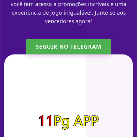
você tem acesso a promoções incríveis e uma
experiência de jogo inigualável. Junte-se aos
vencedores agora!
SEGUIR NO TELEGRAM